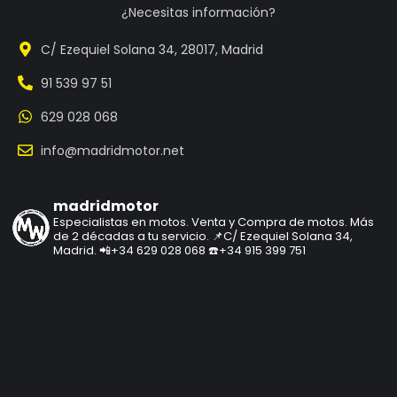
¿Necesitas información?
C/ Ezequiel Solana 34, 28017, Madrid
91 539 97 51
629 028 068
info@madridmotor.net
madridmotor
Especialistas en motos.
Venta y Compra de motos.
Más
de 2 décadas a tu servicio.
📌C/ Ezequiel Solana 34,
Madrid.
📲+34 629 028 068
☎️+34 915 399 751