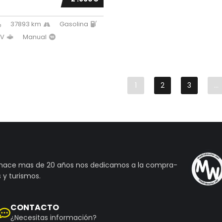
37893 km
Gasolina
CV
Manual
1
2
3
…
 hace mas de 20 años nos dedicamos a la compra-
 y turismos.
CONTACTO
¿Necesitas información?