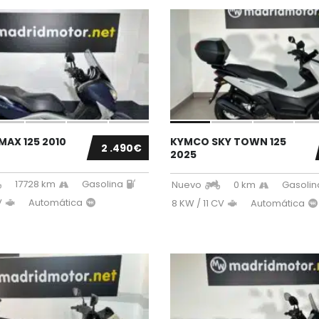
MAX 125 2010
KYMCO SKY TOWN 125
2 .490€
2025
17728 km
Gasolina
Nuevo
0 km
Gasolin
V
Automática
8 KW / 11 CV
Automática