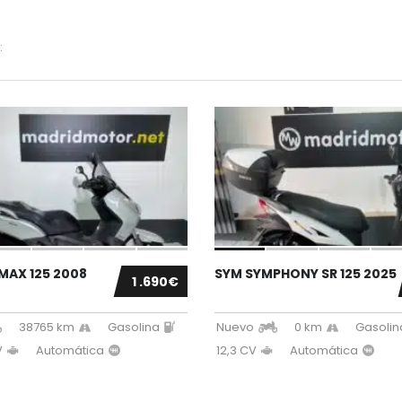
:
MAX 125 2008
SYM SYMPHONY SR 125 2025
1 .690€
38765 km
Gasolina
Nuevo
0 km
Gasolin
V
Automática
12,3 CV
Automática