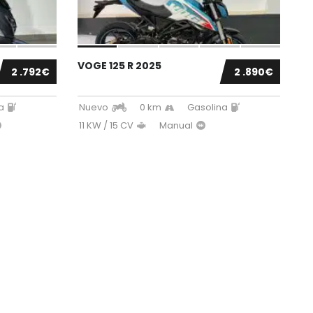
VOGE 125 R 2025
2 .792€
2 .890€
a
Nuevo
0 km
Gasolina
11 KW / 15 CV
Manual