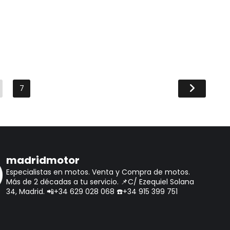
7
madridmotor
Especialistas en motos.
Venta y Compra de motos.
Más de 2 décadas a tu servicio.
📌C/ Ezequiel Solana
34, Madrid.
📲+34 629 028 068
☎️+34 915 399 751