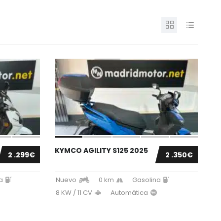
KYMCO AGILITY S125 2025
2 .299€
2 .350€
a
Nuevo
0 km
Gasolina
8 KW / 11 CV
Automática