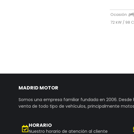
Ocasión
72 kW / 98 
MADRID MOTOR
Somos una empresa familiar fundada en 2006. Desde
venta de todo tipo de vehículos, principalmente motos
HORARIO
Nuestro horario de atención al cliente