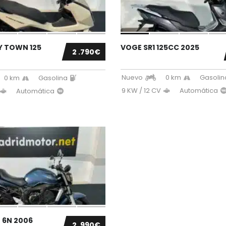
Y TOWN 125
VOGE SR1 125CC 2025
2 .790€
Nuevo
0 km
Gasolin
0 km
Gasolina
9 KW / 12 CV
Automática
Automática
 6N 2006
2 .990€