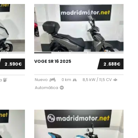
VOGE SR 16 2025
2 .590€
2 .688€
Nuevo
0 km
8,5 kW / 11,5 CV
a
Automática