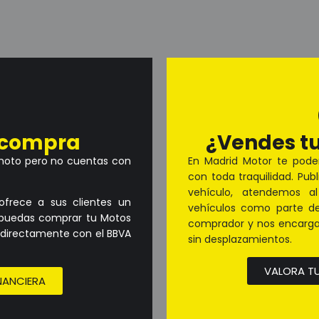
u compra
¿Vendes t
moto pero no cuentas con
En Madrid Motor te pode
con toda traquilidad. Pub
vehículo, atendemos a
ofrece a sus clientes un
vehículos como parte de
e puedas comprar tu Motos
comprador y nos encarga
 directamente con el BBVA
sin desplazamientos.
VALORA TU
NANCIERA