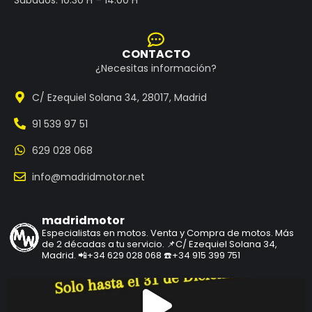
CONTACTO
¿Necesitas información?
C/ Ezequiel Solana 34, 28017, Madrid
91 539 97 51
629 028 068
info@madridmotor.net
madridmotor
Especialistas en motos.
Venta y Compra de motos.
Más
de 2 décadas a tu servicio.
📌C/ Ezequiel Solana 34,
Madrid.
📲+34 629 028 068
☎️+34 915 399 751