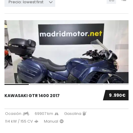
Precio: lowest first
9 .990€
KAWASAKI GTR 1400 2017
Ocasión
69907 km
Gasolina
114 kW / 155 CV
Manual