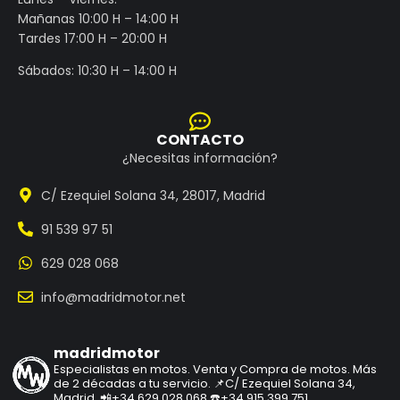
Mañanas 10:00 H – 14:00 H
Tardes 17:00 H – 20:00 H
Sábados: 10:30 H – 14:00 H
CONTACTO
¿Necesitas información?
C/ Ezequiel Solana 34, 28017, Madrid
91 539 97 51
629 028 068
info@madridmotor.net
madridmotor
Especialistas en motos.
Venta y Compra de motos.
Más
de 2 décadas a tu servicio.
📌C/ Ezequiel Solana 34,
Madrid.
📲+34 629 028 068
☎️+34 915 399 751