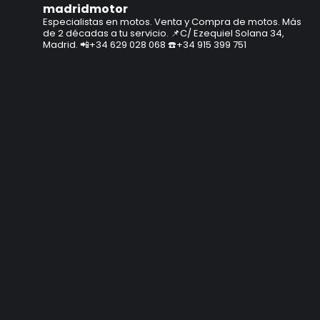
madridmotor
Especialistas en motos.
Venta y Compra de motos.
Más
de 2 décadas a tu servicio.
📌C/ Ezequiel Solana 34,
Madrid.
📲+34 629 028 068
☎️+34 915 399 751