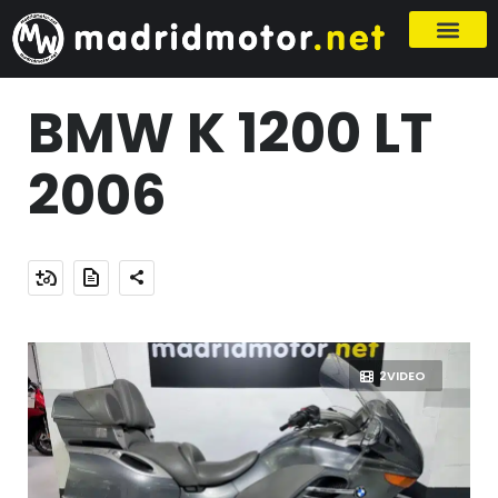
Listado de vehícul
Tienda Online
Sobre Nosotros
Tasación de vehícul
BMW K 1200 LT
2006
2VIDEO