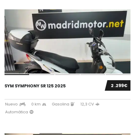
2 .299€
SYM SYMPHONY SR 125 2025
Nuevo
0 km
Gasolina
12,3 CV
Automática