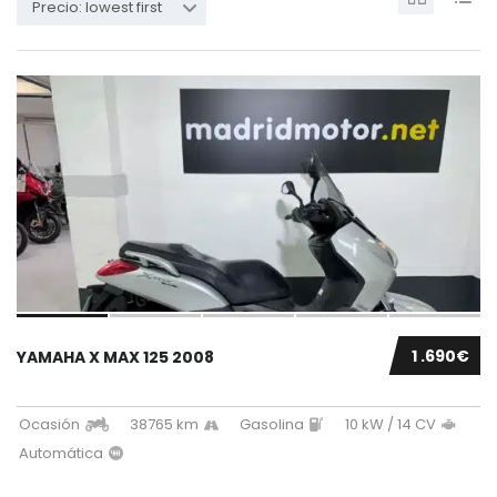
Precio: lowest first
1 .690€
YAMAHA X MAX 125 2008
Ocasión
38765 km
Gasolina
10 kW / 14 CV
Automática