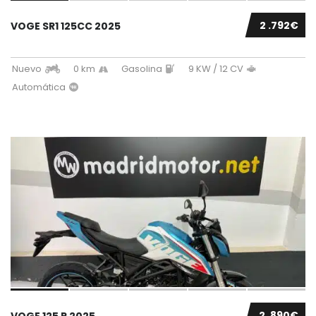
2 .792€
VOGE SR1 125CC 2025
Nuevo
0 km
Gasolina
9 KW / 12 CV
Automática
2 .890€
VOGE 125 R 2025