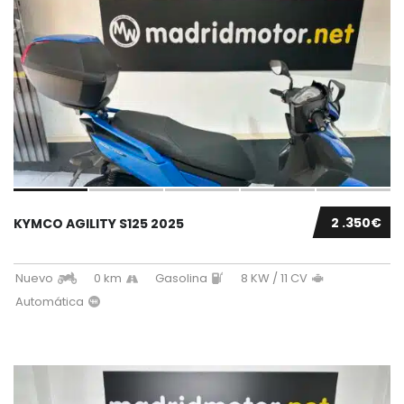
2 .350€
KYMCO AGILITY S125 2025
Nuevo
0 km
Gasolina
8 KW / 11 CV
Automática