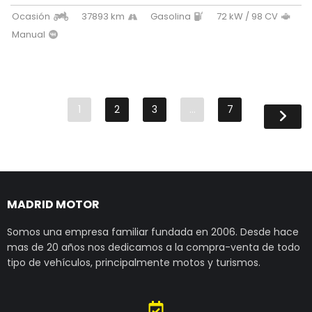
Ocasión
37893 km
Gasolina
72 kW / 98 CV
Manual
1
2
3
…
7
MADRID MOTOR
Somos una empresa familiar fundada en 2006. Desde hace
mas de 20 años nos dedicamos a la compra-venta de todo
tipo de vehículos, principalmente motos y turismos.