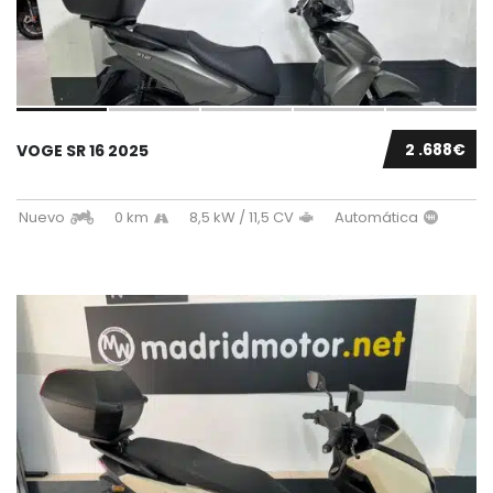
2 .688€
VOGE SR 16 2025
Nuevo
0 km
8,5 kW / 11,5 CV
Automática