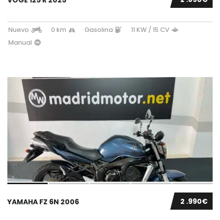
Nuevo
0 km
Gasolina
11 KW / 15 CV
Manual
2 .990€
YAMAHA FZ 6N 2006