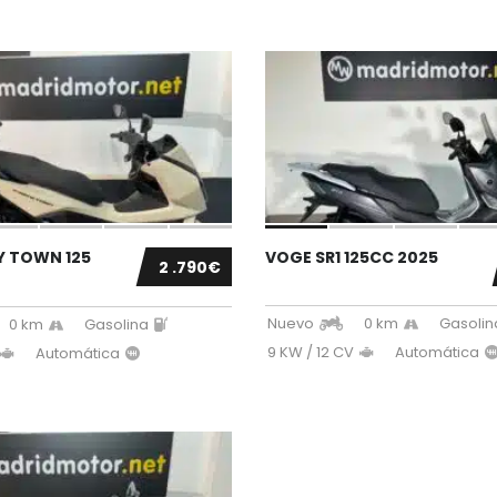
Y TOWN 125
VOGE SR1 125CC 2025
2 .790€
Nuevo
0 km
Gasolin
0 km
Gasolina
9 KW / 12 CV
Automática
Automática