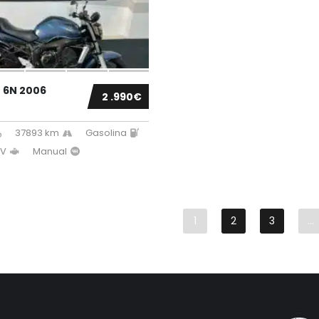
 6N 2006
2 .990€
37893 km
Gasolina
CV
Manual
1
2
3
…