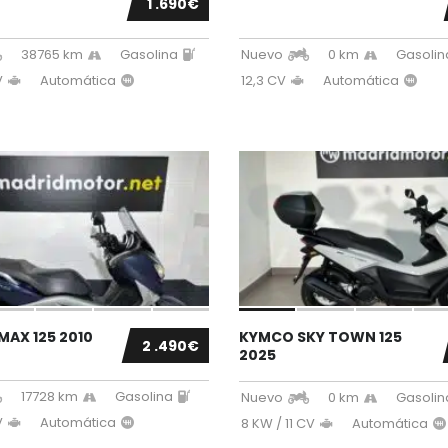
1 .690€
38765 km
Gasolina
Nuevo
0 km
Gasolin
V
Automática
12,3 CV
Automática
MAX 125 2010
KYMCO SKY TOWN 125
2 .490€
2025
17728 km
Gasolina
Nuevo
0 km
Gasolin
V
Automática
8 KW / 11 CV
Automática