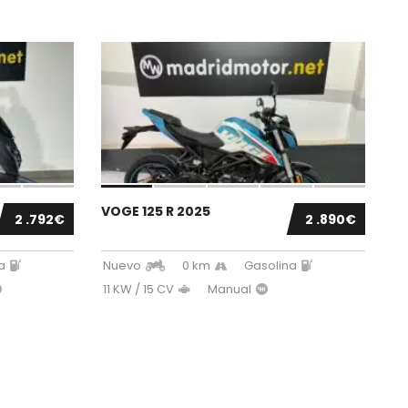
VOGE 125 R 2025
2 .792€
2 .890€
a
Nuevo
0 km
Gasolina
11 KW / 15 CV
Manual