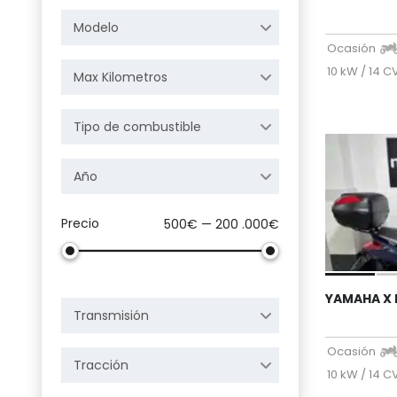
Modelo
Ocasión
10 kW / 14 C
Max Kilometros
Tipo de combustible
Año
Precio
500€ — 200 .000€
YAMAHA X 
Transmisión
Ocasión
Tracción
10 kW / 14 C