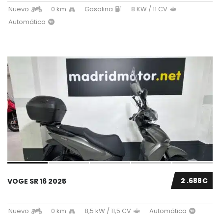
Nuevo
0 km
Gasolina
8 KW / 11 CV
Automática
2 .688€
VOGE SR 16 2025
Nuevo
0 km
8,5 kW / 11,5 CV
Automática