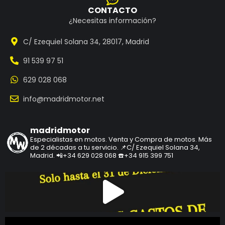
CONTACTO
¿Necesitas información?
C/ Ezequiel Solana 34, 28017, Madrid
91 539 97 51
629 028 068
info@madridmotor.net
madridmotor
Especialistas en motos.
Venta y Compra de motos.
Más
de 2 décadas a tu servicio.
📌C/ Ezequiel Solana 34,
Madrid.
📲+34 629 028 068
☎️+34 915 399 751