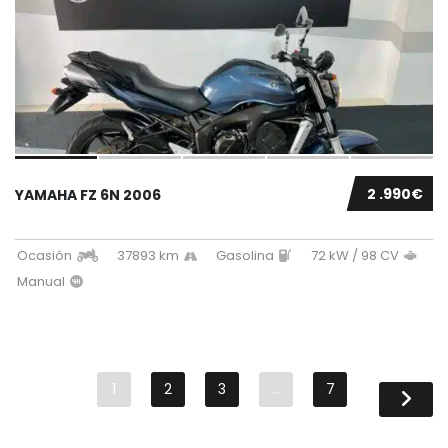
2 .990€
YAMAHA FZ 6N 2006
Ocasión
37893 km
Gasolina
72 kW / 98 CV
Manual
1
2
3
…
7