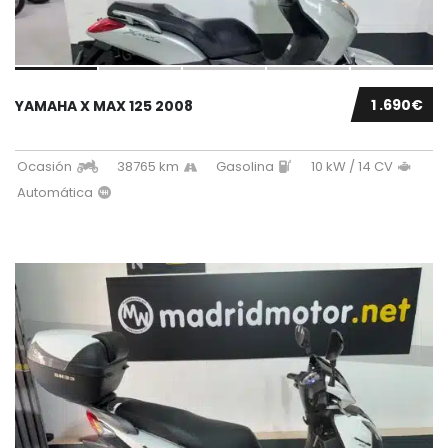
1 .690€
YAMAHA X MAX 125 2008
Ocasión
38765 km
Gasolina
10 kW / 14 CV
Automática