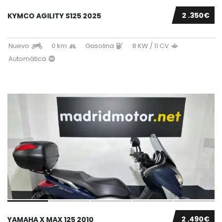
2 .350€
KYMCO AGILITY S125 2025
Nuevo
0 km
Gasolina
8 KW / 11 CV
Automática
2 .490€
YAMAHA X MAX 125 2010