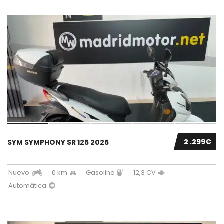
2 .299€
SYM SYMPHONY SR 125 2025
Nuevo
0 km
Gasolina
12,3 CV
Automática