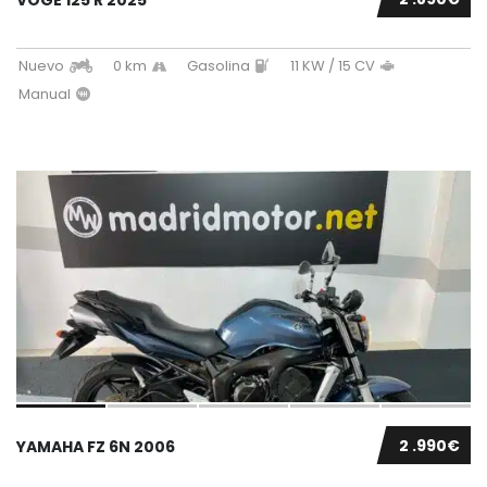
Nuevo
0 km
Gasolina
11 KW / 15 CV
Manual
2 .990€
YAMAHA FZ 6N 2006