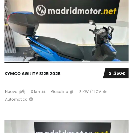
2 .350€
KYMCO AGILITY S125 2025
Nuevo
0 km
Gasolina
8 KW / 11 CV
Automática