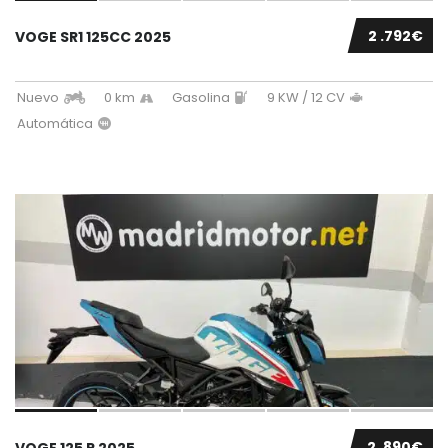
2 .792€
VOGE SR1 125CC 2025
Nuevo
0 km
Gasolina
9 KW / 12 CV
Automática
2 .890€
VOGE 125 R 2025