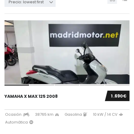
Precio: lowest first
1 .690€
YAMAHA X MAX 125 2008
Ocasión
38765 km
Gasolina
10 kW / 14 CV
Automática