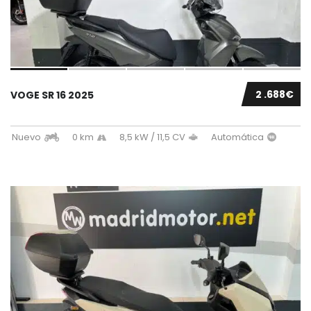
2 .688€
VOGE SR 16 2025
Nuevo
0 km
8,5 kW / 11,5 CV
Automática