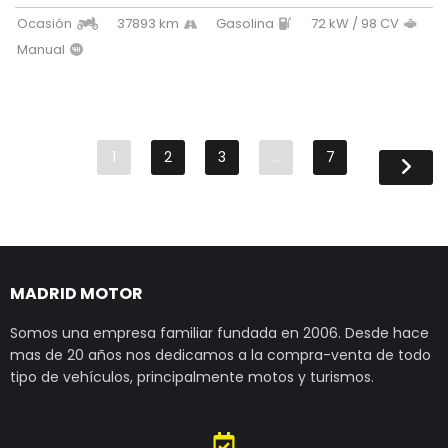
Ocasión
37893 km
Gasolina
72 kW / 98 CV
Manual
1
2
3
…
7
MADRID MOTOR
Somos una empresa familiar fundada en 2006. Desde hace
mas de 20 años nos dedicamos a la compra-venta de todo
tipo de vehículos, principalmente motos y turismos.