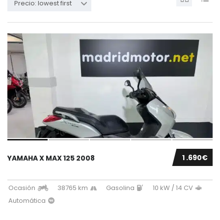
Precio: lowest first
1 .690€
YAMAHA X MAX 125 2008
Ocasión
38765 km
Gasolina
10 kW / 14 CV
Automática