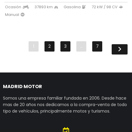
Ocasión
37893 km
Gasolina
72 kW / 98 CV
Manual
1
2
3
…
7
MADRID MOTOR
Somos una empresa familiar fundada en 2006. Desde hace
mas de 20 años nos dedicamos a la compra-venta de todo
tipo de vehículos, principalmente motos y turismos.