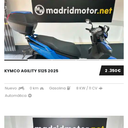
2 .350€
KYMCO AGILITY S125 2025
Nuevo
0 km
Gasolina
8 KW / 11 CV
Automática