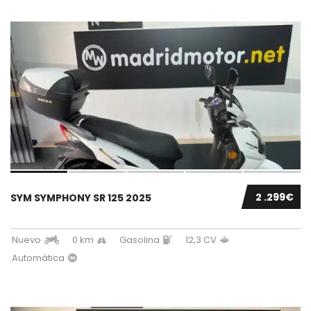
2 .299€
SYM SYMPHONY SR 125 2025
Nuevo
0 km
Gasolina
12,3 CV
Automática