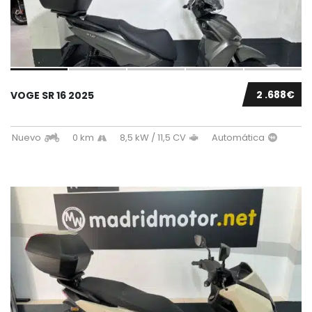
2 .688€
VOGE SR 16 2025
Nuevo
0 km
8,5 kW / 11,5 CV
Automática