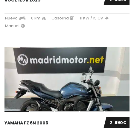
Nuevo
0 km
Gasolina
11 KW / 15 CV
Manual
2 .990€
YAMAHA FZ 6N 2006