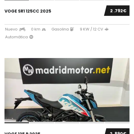
2 .792€
VOGE SR1 125CC 2025
Nuevo
0 km
Gasolina
9 KW / 12 CV
Automática
2 .890€
VOGE 125 R 2025