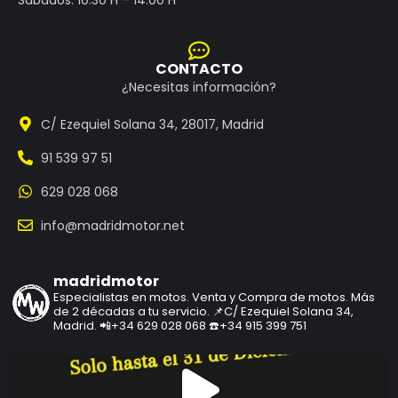
CONTACTO
¿Necesitas información?
C/ Ezequiel Solana 34, 28017, Madrid
91 539 97 51
629 028 068
info@madridmotor.net
madridmotor
Especialistas en motos.
Venta y Compra de motos.
Más
de 2 décadas a tu servicio.
📌C/ Ezequiel Solana 34,
Madrid.
📲+34 629 028 068
☎️+34 915 399 751