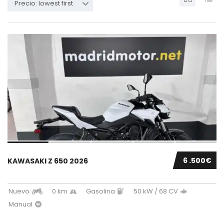
Precio: lowest first
6 .500€
KAWASAKI Z 650 2026
Nuevo
0 km
Gasolina
50 kW / 68 CV
Manual