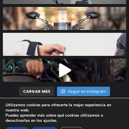
CARGAR MÁS
Seguir en Instagram
Utilizamos cookies para ofrecerte la mejor experiencia en
nuestra web.
Madrid Motor © 2023 Todos los derechos reservados |
Aviso
Puedes aprender más sobre qué cookies utilizamos o
desactivarlas en los
ajustes
.
Legal
|
Política de privacidad
|
Política de cookies