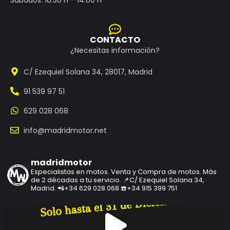
CONTACTO
¿Necesitas información?
C/ Ezequiel Solana 34, 28017, Madrid
91 539 97 51
629 028 068
info@madridmotor.net
madridmotor
Especialistas en motos.
Venta y Compra de motos.
Más
de 2 décadas a tu servicio.
📌C/ Ezequiel Solana 34,
Madrid.
📲+34 629 028 068
☎️+34 915 399 751