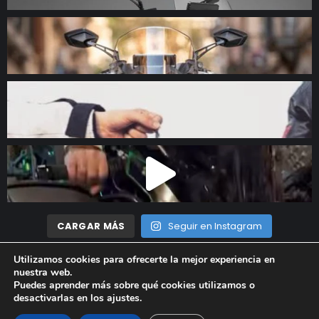
CARGAR MÁS
Seguir en Instagram
Utilizamos cookies para ofrecerte la mejor experiencia en
nuestra web.
Madrid Motor © 2023 Todos los derechos reservados |
Aviso
Puedes aprender más sobre qué cookies utilizamos o
desactivarlas en los
ajustes
.
Legal
|
Política de privacidad
|
Política de cookies