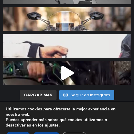
CARGAR MÁS
Seguir en Instagram
Utilizamos cookies para ofrecerte la mejor experiencia en
nuestra web.
Madrid Motor © 2023 Todos los derechos reservados |
Aviso
Puedes aprender más sobre qué cookies utilizamos o
desactivarlas en los
ajustes
.
Legal
|
Política de privacidad
|
Política de cookies