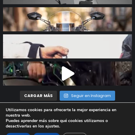
CARGAR MÁS
Seguir en Instagram
Utilizamos cookies para ofrecerte la mejor experiencia en
nuestra web.
Madrid Motor © 2023 Todos los derechos reservados |
Aviso
Puedes aprender más sobre qué cookies utilizamos o
desactivarlas en los
ajustes
.
Legal
|
Política de privacidad
|
Política de cookies