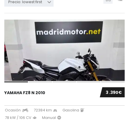
Precio: lowest first
3 .390€
YAMAHA FZ8 N 2010
Ocasión
72384 km
Gasolina
78 kW / 106 CV
Manual