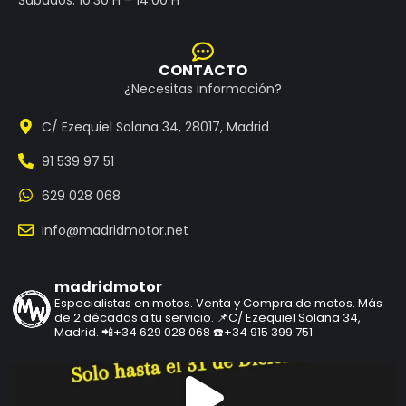
CONTACTO
¿Necesitas información?
C/ Ezequiel Solana 34, 28017, Madrid
91 539 97 51
629 028 068
info@madridmotor.net
madridmotor
Especialistas en motos.
Venta y Compra de motos.
Más
de 2 décadas a tu servicio.
📌C/ Ezequiel Solana 34,
Madrid.
📲+34 629 028 068
☎️+34 915 399 751