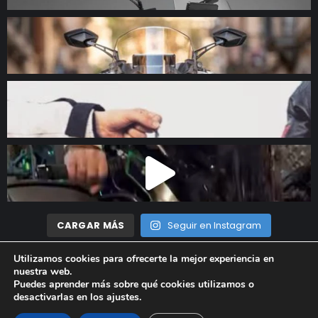
CARGAR MÁS
Seguir en Instagram
Utilizamos cookies para ofrecerte la mejor experiencia en
nuestra web.
Madrid Motor © 2023 Todos los derechos reservados |
Aviso
Puedes aprender más sobre qué cookies utilizamos o
desactivarlas en los
ajustes
.
Legal
|
Política de privacidad
|
Política de cookies