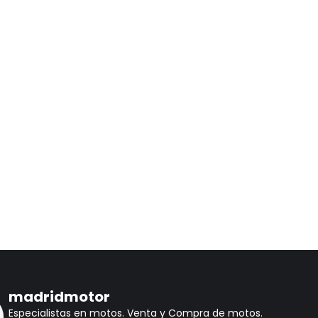
madridmotor
Especialistas en motos.
Venta y Compra de motos.