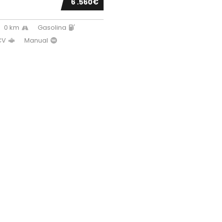
6 .560€
0 km
Gasolina
CV
Manual