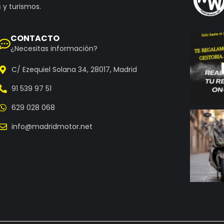
 y turismos.
CONTACTO
¿Necesitas información?
C/ Ezequiel Solana 34, 28017, Madrid
91 539 97 51
629 028 068
info@madridmotor.net