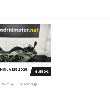
:
NINJA 125 2026
4 .950€
0 km
Gasolina