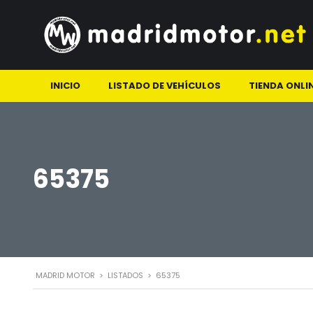
INICIO
LISTADO DE VEHÍCULOS
TIENDA ONLI
65375
MADRID MOTOR
>
LISTADOS
>
65375