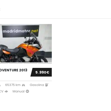
:
ADVENTURE 2013
5 .990€
65375 km
Gasolina
 CV
Manual