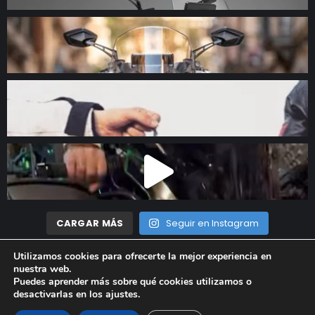
CARGAR MÁS
Seguir en Instagram
Utilizamos cookies para ofrecerte la mejor experiencia en
nuestra web.
Madrid Motor © 2023 Todos los derechos reservados |
Aviso
Puedes aprender más sobre qué cookies utilizamos o
desactivarlas en los
ajustes
.
Legal
|
Política de privacidad
|
Política de cookies