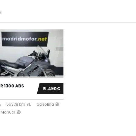
:
R 1300 ABS
5 .490€
55378 km
Gasolina
Manual