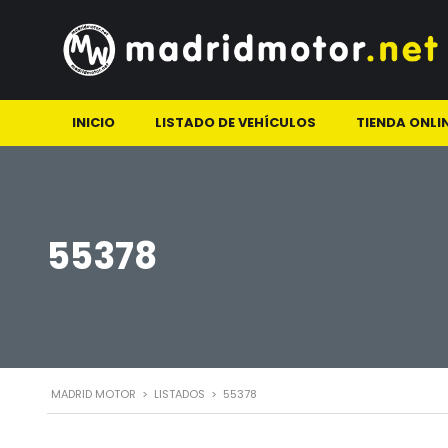
INICIO
LISTADO DE VEHÍCULOS
TIENDA ONLI
55378
MADRID MOTOR
>
LISTADOS
>
55378