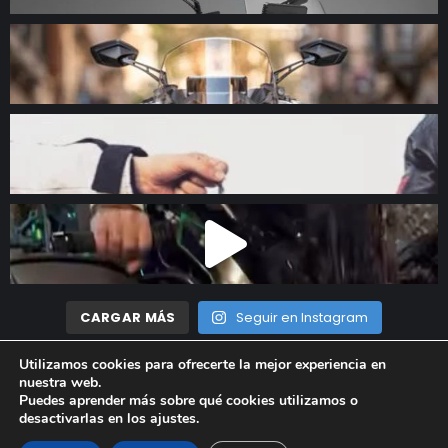
CARGAR MÁS
Seguir en Instagram
Utilizamos cookies para ofrecerte la mejor experiencia en
nuestra web.
Madrid Motor © 2023 Todos los derechos reservados |
Aviso
Puedes aprender más sobre qué cookies utilizamos o
desactivarlas en los
ajustes
.
Legal
|
Política de privacidad
|
Política de cookies