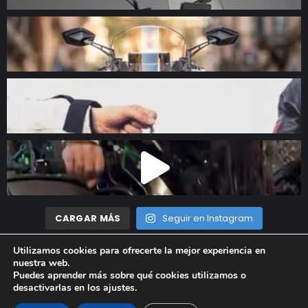
CARGAR MÁS
Seguir en Instagram
Utilizamos cookies para ofrecerte la mejor experiencia en
nuestra web.
Madrid Motor © 2023 Todos los derechos reservados |
Aviso
Puedes aprender más sobre qué cookies utilizamos o
desactivarlas en los
ajustes
.
Legal
|
Política de privacidad
|
Política de cookies