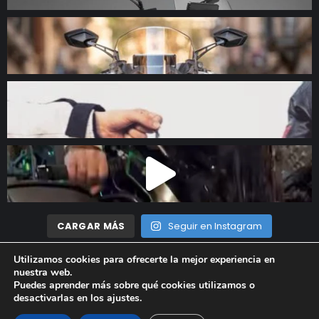
CARGAR MÁS
Seguir en Instagram
Utilizamos cookies para ofrecerte la mejor experiencia en
nuestra web.
Madrid Motor © 2023 Todos los derechos reservados |
Aviso
Puedes aprender más sobre qué cookies utilizamos o
desactivarlas en los
ajustes
.
Legal
|
Política de privacidad
|
Política de cookies