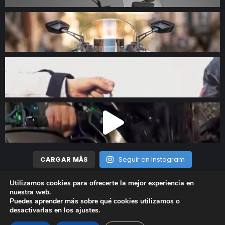
CARGAR MÁS
Seguir en Instagram
Utilizamos cookies para ofrecerte la mejor experiencia en
nuestra web.
Madrid Motor © 2023 Todos los derechos reservados |
Aviso
Puedes aprender más sobre qué cookies utilizamos o
desactivarlas en los
ajustes
.
Legal
|
Política de privacidad
|
Política de cookies