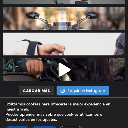
CARGAR MÁS
Seguir en Instagram
Utilizamos cookies para ofrecerte la mejor experiencia en
nuestra web.
Madrid Motor © 2023 Todos los derechos reservados |
Aviso
Puedes aprender más sobre qué cookies utilizamos o
desactivarlas en los
ajustes
.
Legal
|
Política de privacidad
|
Política de cookies