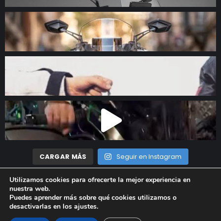
CARGAR MÁS
Seguir en Instagram
Utilizamos cookies para ofrecerte la mejor experiencia en
nuestra web.
Madrid Motor © 2023 Todos los derechos reservados |
Aviso
Puedes aprender más sobre qué cookies utilizamos o
desactivarlas en los
ajustes
.
Legal
|
Política de privacidad
|
Política de cookies