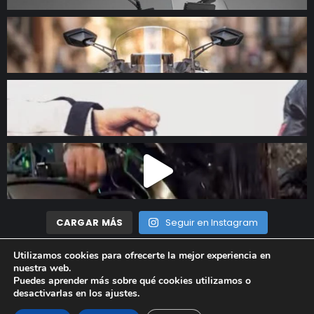
CARGAR MÁS
Seguir en Instagram
Utilizamos cookies para ofrecerte la mejor experiencia en
nuestra web.
Madrid Motor © 2023 Todos los derechos reservados |
Aviso
Puedes aprender más sobre qué cookies utilizamos o
desactivarlas en los
ajustes
.
Legal
|
Política de privacidad
|
Política de cookies