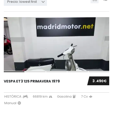
Precio: lowest first
3 .490€
VESPA ET3 125 PRIMAVERA 1979
HISTÓRICA
66819 km
Gasolina
7 Cv
Manual