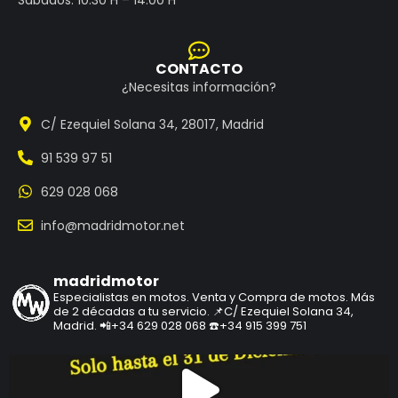
CONTACTO
¿Necesitas información?
C/ Ezequiel Solana 34, 28017, Madrid
91 539 97 51
629 028 068
info@madridmotor.net
madridmotor
Especialistas en motos.
Venta y Compra de motos.
Más
de 2 décadas a tu servicio.
📌C/ Ezequiel Solana 34,
Madrid.
📲+34 629 028 068
☎️+34 915 399 751