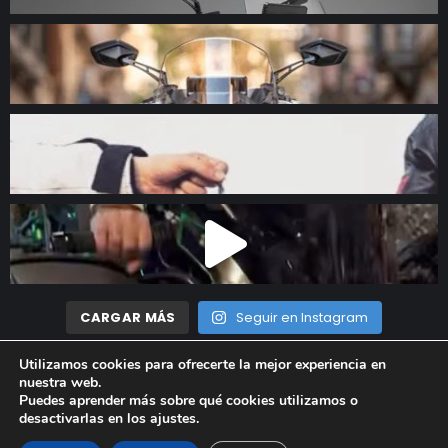
CARGAR MÁS
Seguir en Instagram
Utilizamos cookies para ofrecerte la mejor experiencia en
nuestra web.
Madrid Motor © 2023 Todos los derechos reservados |
Aviso
Puedes aprender más sobre qué cookies utilizamos o
desactivarlas en los
ajustes
.
Legal
|
Política de privacidad
|
Política de cookies