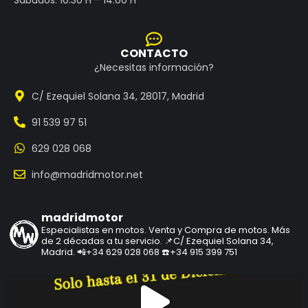
CONTACTO
¿Necesitas información?
C/ Ezequiel Solana 34, 28017, Madrid
91 539 97 51
629 028 068
info@madridmotor.net
madridmotor
Especialistas en motos.
Venta y Compra de motos.
Más
de 2 décadas a tu servicio.
📌C/ Ezequiel Solana 34,
Madrid.
📲+34 629 028 068
☎️+34 915 399 751