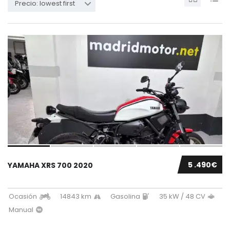
Precio: lowest first
5 .490€
YAMAHA XRS 700 2020
Ocasión
14843 km
Gasolina
35 kW / 48 CV
Manual