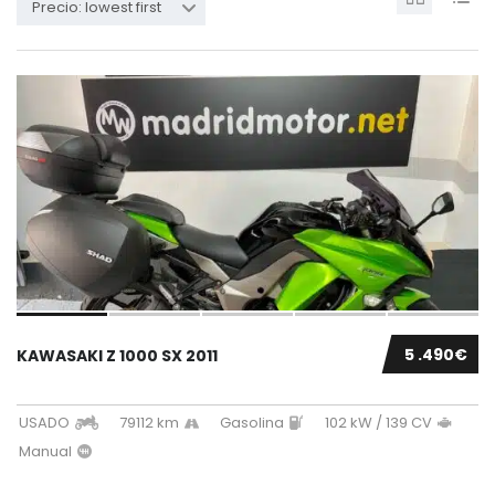
Precio: lowest first
5 .490€
KAWASAKI Z 1000 SX 2011
USADO
79112 km
Gasolina
102 kW / 139 CV
Manual