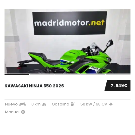
7 .549€
KAWASAKI NINJA 650 2026
Nuevo
0 km
Gasolina
50 kW / 68 CV
Manual