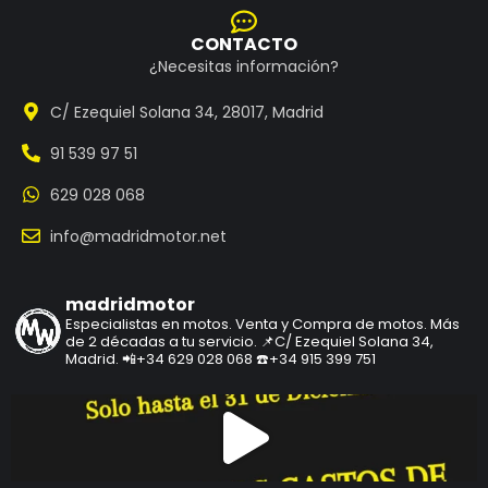
CONTACTO
¿Necesitas información?
C/ Ezequiel Solana 34, 28017, Madrid
91 539 97 51
629 028 068
info@madridmotor.net
madridmotor
Especialistas en motos.
Venta y Compra de motos.
Más
de 2 décadas a tu servicio.
📌C/ Ezequiel Solana 34,
Madrid.
📲+34 629 028 068
☎️+34 915 399 751