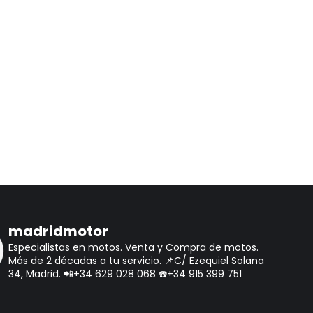
madridmotor
Especialistas en motos.
Venta y Compra de motos.
Más de 2 décadas a tu servicio.
📌C/ Ezequiel Solana
34, Madrid.
📲+34 629 028 068
☎️+34 915 399 751