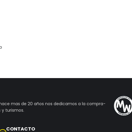
b
 hace mas de 20 años nos dedicamos a la compra-
 y turismos.
CONTACTO