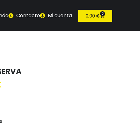
0
enda
Contacto
Mi cuenta
0,00
€
ESERVA
€
lo