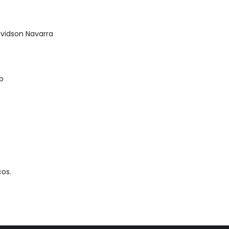
avidson Navarra
b
cos.