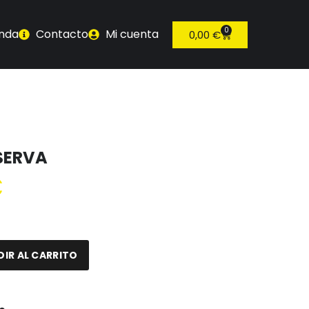
0
enda
Contacto
Mi cuenta
0,00
€
ESERVA
€
IR AL CARRITO