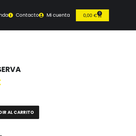
0
enda
Contacto
Mi cuenta
0,00
€
ESERVA
€
IR AL CARRITO