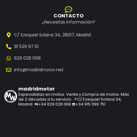
CONTACTO
¿Necesitas información?
C/ Ezequiel Solana 34, 28017, Madrid
91 539 97 51
629 028 068
info@madridmotor.net
madridmotor
Especialistas en motos.
Venta y Compra de motos.
Más
de 2 décadas a tu servicio.
📌C/ Ezequiel Solana 34,
Madrid.
📲+34 629 028 068
☎️+34 915 399 751