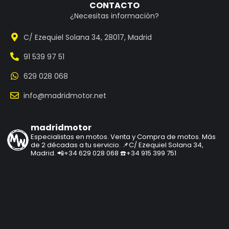
CONTACTO
¿Necesitas información?
C/ Ezequiel Solana 34, 28017, Madrid
91 539 97 51
629 028 068
info@madridmotor.net
madridmotor
Especialistas en motos.
Venta y Compra de motos.
Más
de 2 décadas a tu servicio.
📌C/ Ezequiel Solana 34,
Madrid.
📲+34 629 028 068
☎️+34 915 399 751